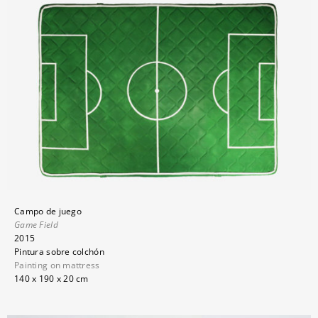
Campo de juego
Game Field
2015
Pintura sobre colchón
Painting on mattress
140 x 190 x 20 cm