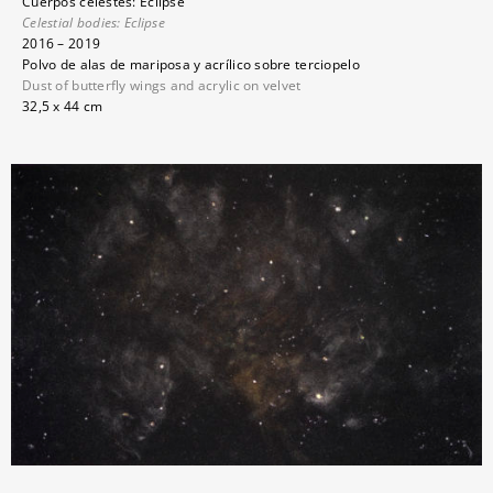
Cuerpos celestes: Eclipse
Celestial bodies: Eclipse
2016 – 2019
Polvo de alas de mariposa y acrílico sobre terciopelo
Dust of butterfly wings and acrylic on velvet
32,5 x 44 cm