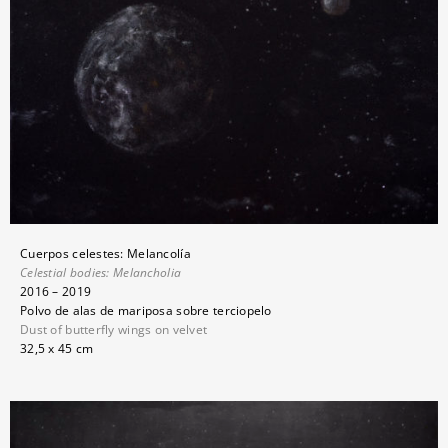
Cuerpos celestes: Melancolía
Celestial bodies:
Melancholia
2016 – 2019
Polvo de alas de mariposa sobre terciopelo
Dust of butterfly wings on velvet
32,5 x 45 cm