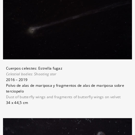
Cuerpos celestes: Estrella fugaz
Celestial bodies:
Shooting star
2016 – 2019
Polvo de alas de mariposa y fragmentos de alas de mariposa sobre
terciopelo
Dust of butterfly wings and fragments of butterfly wings on velvet
34 x 44,5 cm