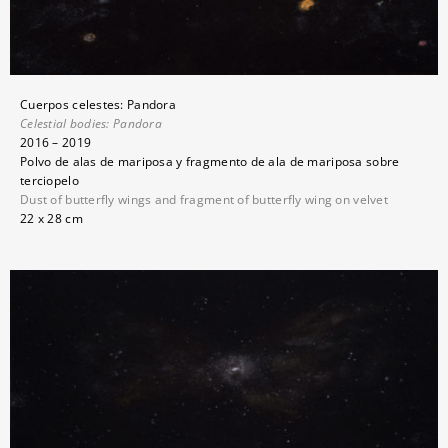
Cuerpos celestes: Pandora
Celestial bodies:
Pandora
2016 – 2019
Polvo de alas de mariposa y fragmento de ala de mariposa sobre
terciopelo
Dust of butterfly wings and fragment of butterfly wing on velvet
22 x 28 cm