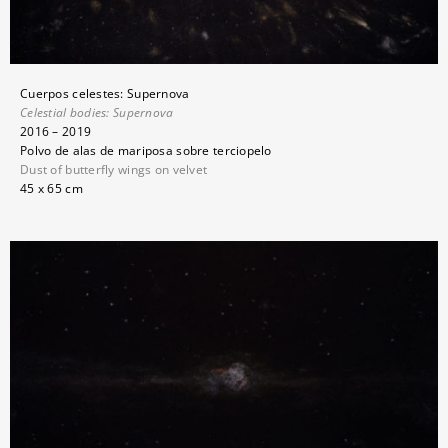
Cuerpos celestes: Supernova
Celestial bodies:
Supernova
2016 – 2019
Polvo de alas de mariposa sobre terciopelo
Dust of butterfly wings on velvet
45 x 65 cm