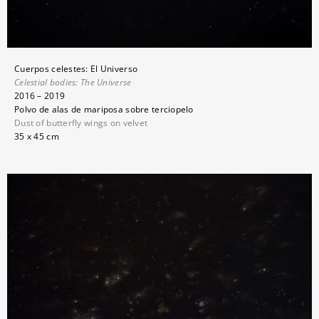
Cuerpos celestes: El Universo
Celestial bodies:
The Universe
2016 – 2019
Polvo de alas de mariposa sobre terciopelo
Dust of butterfly wings on velvet
35 x 45 cm