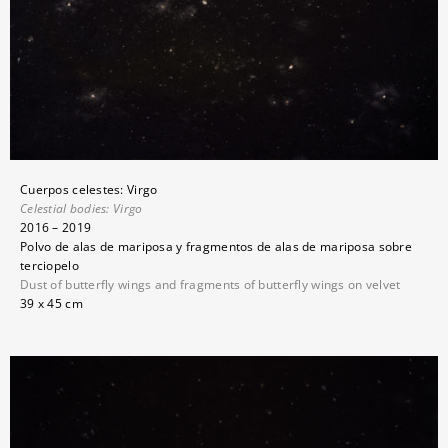
Cuerpos celestes: Virgo
Celestial bodies:
Virgo
2016 – 2019
Polvo de alas de mariposa y fragmentos de alas de mariposa sobre
terciopelo
Dust of butterfly wings and fragments of butterfly wings on velvet
39 x 45 cm