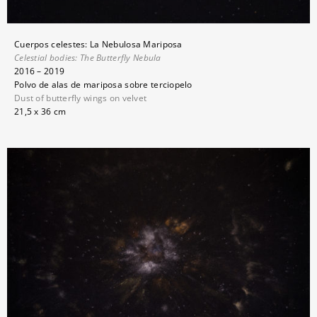
Cuerpos celestes: La Nebulosa Mariposa
Celestial bodies:
The Butterfly Nebula
2016 – 2019
Polvo de alas de mariposa sobre terciopelo
Dust of butterfly wings on velvet
21,5 x 36 cm