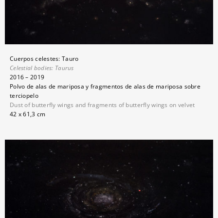
Cuerpos celestes: Tauro
Celestial bodies:
Taurus
2016 – 2019
Polvo de alas de mariposa y fragmentos de alas de mariposa sobre
terciopelo
Dust of butterfly wings and fragments of butterfly wings on velvet
42 x 61,3 cm