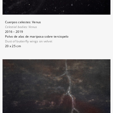
Cuerpos celestes: Venus
Celestial bodies:
Venus
2016 – 2019
Polvo de alas de mariposa sobre terciopelo
Dust of butterfly wings on velvet
20 x 25 cm