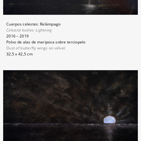
Cuerpos celestes: Relámpago
Celestial bodies: Lightning
2016 – 2019
Polvo de alas de mariposa sobre terciopelo
Dust of butterfly wings on velvet
32,5 x 42,5 cm