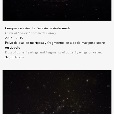
Cuerpos celestes: La Galaxia de Andrómeda
Celestial bodies:
Andromeda Galaxy
2016 – 2019
Polvo de alas de mariposa y fragmentos de alas de mariposa sobre
terciopelo
Dust of butterfly wings and fragments of butterfly wings on velvet
32,5 x 45 cm