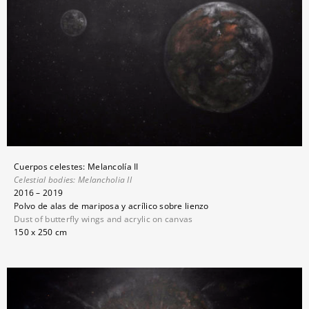
Cuerpos celestes: Melancolía II
Celestial bodies:
Melancholia II
2016 – 2019
Polvo de alas de mariposa y acrílico sobre lienzo
Dust of butterfly wings and acrylic on canvas
150 x 250 cm