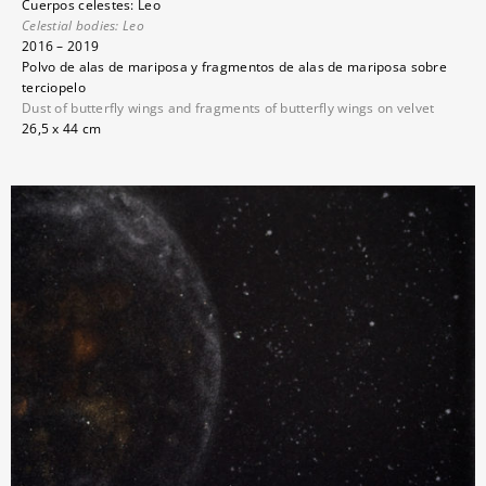
Cuerpos celestes: Leo
Celestial bodies:
Leo
2016 – 2019
Polvo de alas de mariposa y fragmentos de alas de mariposa sobre
terciopelo
Dust of butterfly wings and fragments of butterfly wings on velvet
26,5 x 44 cm