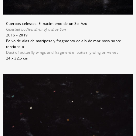
Cuerpos celestes: El nacimiento de un Sol Azul
Celestial bodies: Birth of a Blue Sun
2016 – 2019
Polvo de alas de mariposa y fragmento de ala de mariposa sobre
terciopelo
Dust of butterfly wings and fragment of butterfly wing on velvet
24 x 32,5 cm