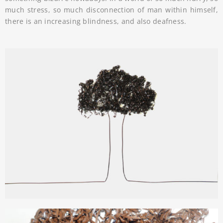
much stress, so much disconnection of man within himself,
there is an increasing blindness, and also deafness.