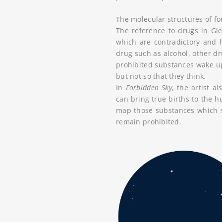
The molecular structures of fo
The reference to drugs in Gle
which are contradictory and h
drug such as alcohol, other dr
prohibited substances wake up
but not so that they think.
In
Forbidden Sky
, the artist 
can bring true births to the h
map those substances which s
remain prohibited.