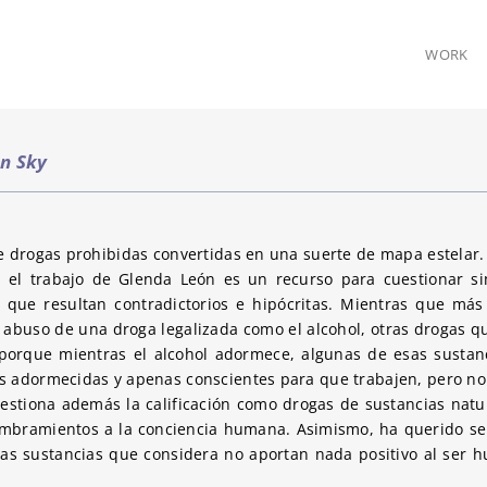
WORK
n Sky
e drogas prohibidas convertidas en una suerte de mapa estelar.
n el trabajo de Glenda León es un recurso para cuestionar s
y que resultan contradictorios e hipócritas. Mientras que má
abuso de una droga legalizada como el alcohol, otras drogas q
porque mientras el alcohol adormece, algunas de esas sustan
s adormecidas y apenas conscientes para que trabajen, pero no
cuestiona además la calificación como drogas de sustancias na
mbramientos a la conciencia humana. Asimismo, ha querido ser 
las sustancias que considera no aportan nada positivo al ser 