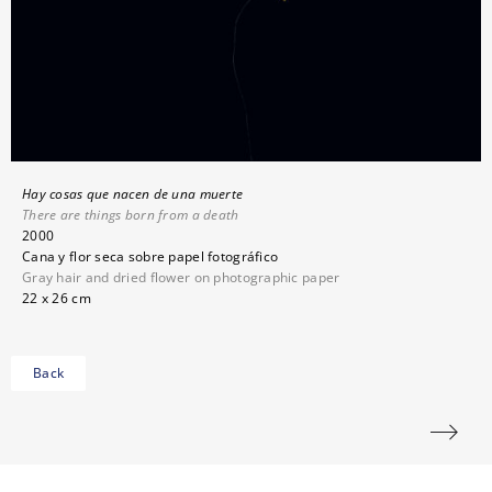
Hay cosas que nacen de una muerte
There are things born from a death
2000
Cana y flor seca sobre papel fotográfico
Gray hair and dried flower on photographic paper
22 x 26 cm
Back